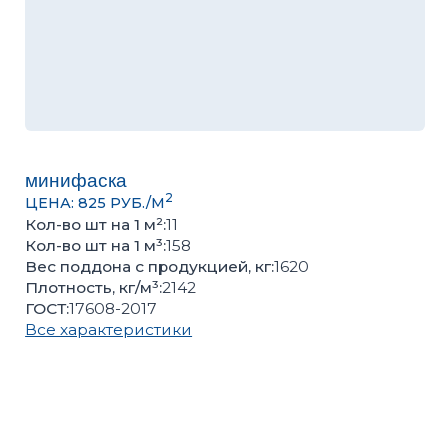
минифаска
2
ЦЕНА: 825 РУБ./М
Кол-во шт на 1 м²:
11
Кол-во шт на 1 м³:
158
Вес поддона с продукцией, кг:
1620
Плотность, кг/м³:
2142
ГОСТ:
17608-2017
Все характеристики
Оценить качество продукции, подобрать цвет или
получить консультацию вы можете в нашем
офисе
Количество кв.м
Количество поддонов
–
+