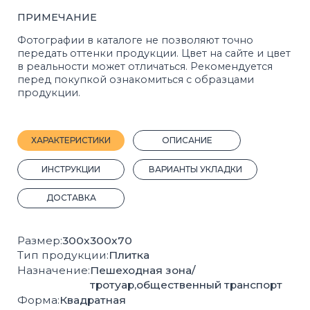
ДОСТАВКА
Размер:
300x300x70
Тип продукции:
Плитка
Назначение:
Пешеходная зона/
тротуар,общественный транспорт
Форма:
Квадратная
Марка прочности:
М400
Морозостойкость:
F200
Кол-во шт на 1 м²:
11
Вес, 1 шт.:
13.5 кг.
Кол-во шт на 1 м³:
158
Вес поддона с продукцией, кг:
1620
2
Кол-во м
на поддоне:
11
Плотность, кг/м³:
2142
Прочность на сжатие:
B22,5
Прочность на растяжение:
Bbt3,2
Производитель:
Стройблок
Покрас:
Полный
ГОСТ:
17608-2017