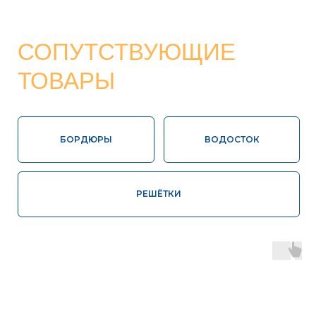
Высокая
Соответствие
влагопрочность
ГОСТ
100%
Контроль
экологически
качества
чистая продукция