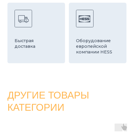
КАТАЛОГ
СТРОИТЕЛЬНЫЕ БЛОКИ
О ЗАВОДЕ
ТРОТУАРНАЯ ПЛИТКА И БРУСЧАТКА
КОНТАКТЫ
ДЕКОРАТИВНЫЕ БЛОКИ
КАЛЬКУЛЯТОР
БОРДЮРЫ
ДОСТАВКА
СТАТЬИ
ПРАЙС
8 800 700-26-79
info@stroybloc.ru
Московская обл., Истринский р-н, с.п.
Лучинское, пос. Северный, стр. 59