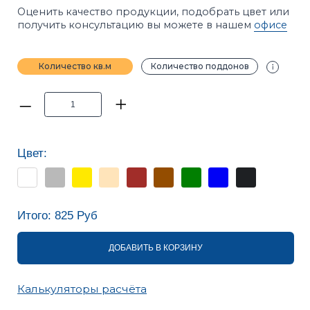
Цвет:
Итого:
825
Руб
ДОБАВИТЬ В КОРЗИНУ
Калькуляторы расчёта
ПРИМЕЧАНИЕ
Фотографии в каталоге не позволяют точно
передать оттенки продукции. Цвет на сайте и цвет
в реальности может отличаться. Рекомендуется
перед покупкой ознакомиться с образцами
продукции.
ХАРАКТЕРИСТИКИ
ОПИСАНИЕ
ИНСТРУКЦИИ
ВАРИАНТЫ УКЛАДКИ