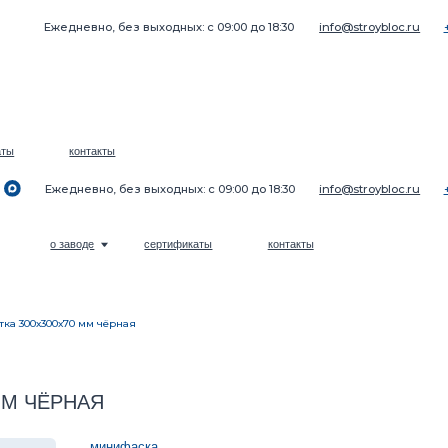
жедневно, без выходных: с 09:00 до 18:30
info@stroybloc.ru
+7 (969) 271-22-22
контакты
жедневно, без выходных: с 09:00 до 18:30
info@stroybloc.ru
+7 (969) 271-22-22
о заводе
сертификаты
контакты
тка 300х300х70 мм чёрная
ЁРНАЯ
минифаска
Колич
2
ЦЕНА: 990 РУБ./М
Кол-во шт на 1 м²:
11
–
Кол-во шт на 1 м³:
158