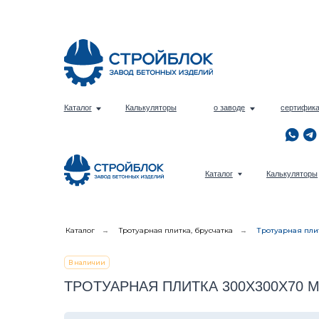
Е
Каталог
Калькуляторы
о заводе
сертификаты
Е
Каталог
Калькуляторы
Каталог
→
Тротуарная плитка, брусчатка
→
Тротуарная пли
В наличии
ТРОТУАРНАЯ ПЛИТКА 300Х300Х70 ММ Ч