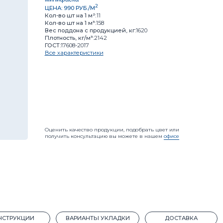
Вес поддона с продукцией, кг:
1620
Плотность, кг/м³:
2142
ГОСТ:
17608-2017
Цвет:
Все характеристики
Итого:
99
Оценить качество продукции, подобрать цвет или
получить консультацию вы можете в нашем
офисе
Калькулят
ИИ
ВАРИАНТЫ УКЛАДКИ
ДОСТАВКА
и:
Плитка
порт
атная
сть:
F200
г.