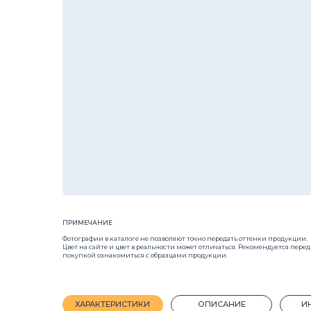
ПРИМЕЧАНИЕ
Фотографии в каталоге не позволяют точно передать оттенки продукции.
Цвет на сайте и цвет в реальности может отличаться. Рекомендуется перед
покупкой ознакомиться с образцами продукции.
ХАРАКТЕРИСТИКИ
ОПИСАНИЕ
ИНСТРУКЦ
Размер:
300x300x70
Тип продукци
Назначение:
Пешеходная зона/тротуар,общественный транс
Форма:
Квадр
Марка прочности:
М400
Морозостойко
Кол-во шт на 1 м²:
11
Вес, 1 шт.:
13.5 к