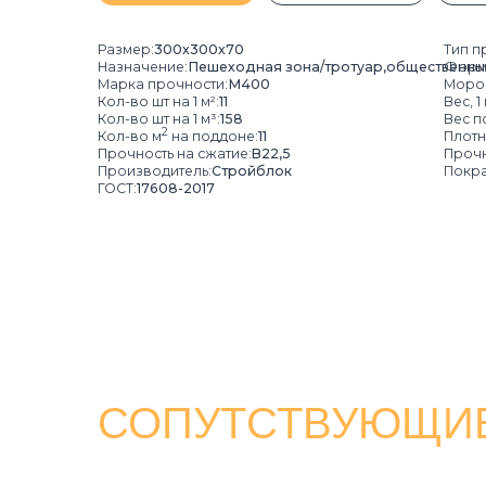
Кол-во шт на 1 м³:
158
Вес поддона с
2
Кол-во м
на поддоне:
11
Плотность, кг/
Прочность на сжатие:
B22,5
Прочность на
Производитель:
Стройблок
Покрас:
Полн
ГОСТ:
17608-2017
СОПУТСТВУЮЩИЕ 
БОРДЮРЫ