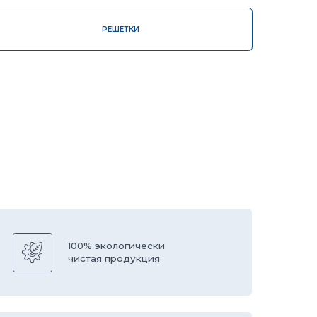
00% экологически
истая продукция
борудование
вропейской компании
ESS