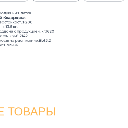
 продукцией, кг:
1620
м³:
2142
 растяжение:
Bbt3,2
ый
ТОВАРЫ
ВОДОСТОК