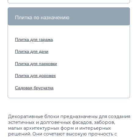
реализовать проекты в разных архитектурных
стилях — от классики до современного
минимализма. Точная геометрия облегчает монтаж,
ускоряет работу и обеспечивает идеально ровные
линии кладки.
РАСЧЁТ ПОДХОДЯЩЕГО ВИДА ТРАНСПОРТА
ЯВЛЯЕТСЯ ОРИЕНТИРОВОЧНЫМ, ПОДРОБНЕЕ
УТОЧНЯЙТЕ У МЕНЕДЖЕРА ОТДЕЛА ПРОДАЖ.
Фотографии в каталоге не позволяют точно
передать оттенки продукции. Цвет на сайте и цвет
в реальности может отличаться. Рекомендуется
перед покупкой ознакомиться с образцами
продукции.
Полный прокрас тротуарной плитки, блоков,
бордюров.