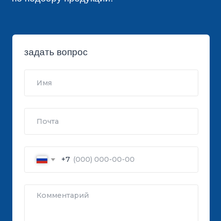
8 495 994-40-73
ПЕРЕЗВОНИТЕ
8 969 271-22-22
КАТАЛОГ
СТРОИТЕЛЬНЫЕ БЛОКИ
О ЗАВОДЕ
ТРОТУАРНАЯ ПЛИТКА И БРУСЧАТКА
КОНТАКТЫ
ДЕКОРАТИВНЫЕ БЛОКИ
КАЛЬКУЛЯТОР
БОРДЮРЫ
ДОСТАВКА
СТАТЬИ
ПРАЙС