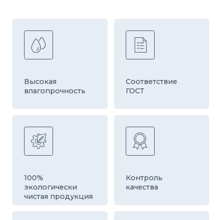
Звоните или пишите
наши эксперты всегда проконсультируют
по подбору продукции!
задать вопрос
+7