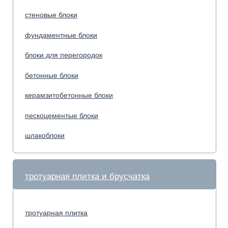
шлакоблоки
тротуарная плитка и брусчатка
тротуарная плитка
вибропресованная плитка
вибропресованная брусчатка
тротуарный водосток
тротуарная брусчатка
газонная решётка
декоративные/колотые блоки
рваный камень