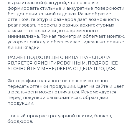
Высокая
Соответствие
влагопрочность
ГОСТ
100%
Контроль
экологически
качества
чистая продукция
Быстрая
Оборудование
доставка
европейской
компании HESS