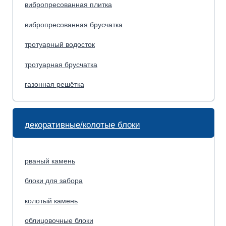
блоки для забора
колотый камень
облицовочные блоки
фасадный блок
блоки для столбов
колпаки на забор
бордюрный камень
дорожный бордюр
бордюр магистральный
садовый бордюр
бортовой камень
тротуарный бордюр