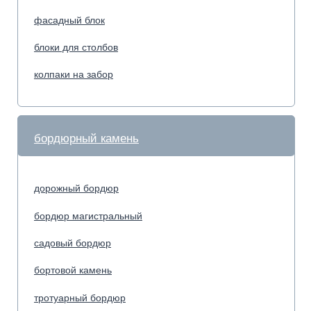
Плитка по назначению
Плитка для гаража
Плитка для дачи
Плитка для парковки
Плитка для дорожек
Садовая брусчатка
Декоративные блоки предназначены для создания
эстетичных и долговечных фасадов, заборов,
малых архитектурных форм и интерьерных
решений. Они сочетают высокую прочность с
выразительной фактурой, что позволяет
формировать стильные и аккуратные поверхности
без дополнительной отделки. Разнообразие
оттенков, текстур и размеров даёт возможность