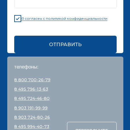
8 800 700-26-79
info@stroybloc.ru
Московская обл., Истринский р-н, с.п.
Лучинское, пос. Северный, стр. 59
ООО
“СТРОЙБЛОК”
ОГРН:
1137746548092
Карта сайта
Политика конфиденциальности
Все права защищены © 2001 - 2026