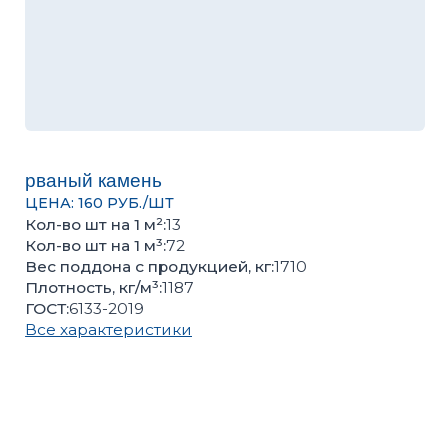
рваный камень
ЦЕНА: 160 РУБ./ШТ
Кол-во шт на 1 м²:
13
Кол-во шт на 1 м³:
72
Вес поддона с продукцией, кг:
1710
Плотность, кг/м³:
1187
ГОСТ:
6133-2019
Все характеристики
Оценить качество продукции, подобрать цвет или
получить консультацию вы можете в нашем
офисе
Количество поштучно
Количество поддонов
–
+