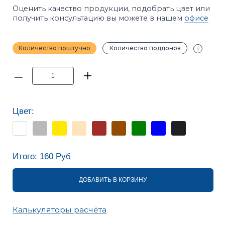
Цвет:
Итого:
160
Руб
ДОБАВИТЬ В КОРЗИНУ
Калькуляторы расчёта
ПРИМЕЧАНИЕ
Фотографии в каталоге не позволяют точно
передать оттенки продукции. Цвет на сайте и цвет
в реальности может отличаться. Рекомендуется
перед покупкой ознакомиться с образцами
продукции.
ХАРАКТЕРИСТИКИ
ОПИСАНИЕ
ИНСТРУКЦИИ
ВАРИАНТЫ УКЛАДКИ