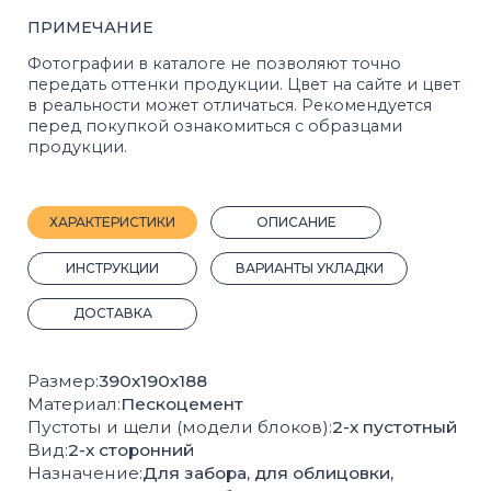
ДОСТАВКА
Размер:
390х190х188
Материал:
Пескоцемент
Пустоты и щели (модели блоков):
2-х пустотный
Вид:
2-х сторонний
Назначение:
Для забора, для облицовки,
для столбов
Кол-во шт на 1 м²:
13
Вес, 1 шт.:
19 кг.
Кол-во шт на 1 м³:
72
Вес поддона с продукцией, кг:
1710
Кол-во штук на поддоне:
90
Плотность, кг/м³:
1187
Покрас:
Полный
Производитель:
Стройблок
ГОСТ:
6133-2019