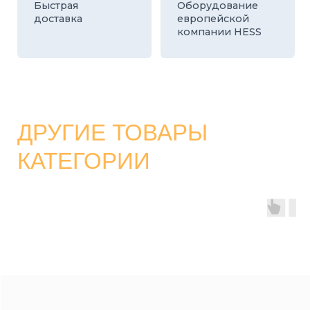
КАТАЛОГ
СТРОИТЕЛЬНЫЕ БЛОКИ
О ЗАВОДЕ
ТРОТУАРНАЯ ПЛИТКА И БРУСЧАТКА
КОНТАКТЫ
ДЕКОРАТИВНЫЕ БЛОКИ
КАЛЬКУЛЯТОР
БОРДЮРЫ
ДОСТАВКА
СТАТЬИ
ПРАЙС
8 800 700-26-79
info@stroybloc.ru
Московская обл., Истринский р-н, с.п.
Лучинское, пос. Северный, стр. 59
ООО
“СТРОЙБЛОК”
ОГРН: