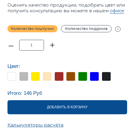
Цвет:
Итого:
146
Руб
ДОБАВИТЬ В КОРЗИНУ
Калькуляторы расчёта
ПРИМЕЧАНИЕ
Фотографии в каталоге не позволяют точно
передать оттенки продукции. Цвет на сайте и цвет
в реальности может отличаться. Рекомендуется
перед покупкой ознакомиться с образцами
продукции.
ХАРАКТЕРИСТИКИ
ОПИСАНИЕ
ИНСТРУКЦИИ
ВАРИАНТЫ УКЛАДКИ