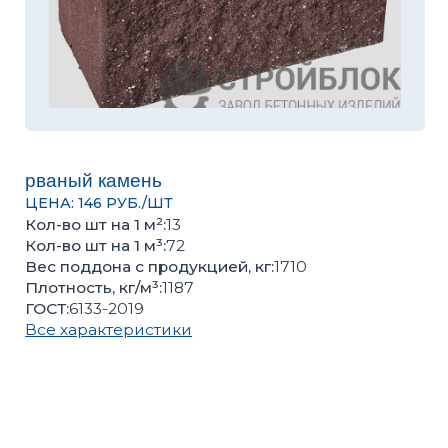
рваный камень
ЦЕНА: 146 РУБ./ШТ
Кол-во шт на 1 м²:
13
Кол-во шт на 1 м³:
72
Вес поддона с продукцией, кг:
1710
Плотность, кг/м³:
1187
ГОСТ:
6133-2019
Все характеристики
Оценить качество продукции, подобрать цвет или
получить консультацию вы можете в нашем
офисе
Количество поштучно
Количество поддонов
–
+