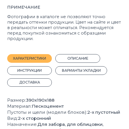
ДОСТАВКА
Размер:
390х190х188
Материал:
Пескоцемент
Пустоты и щели (модели блоков):
2-х пустотный
Вид:
2-х сторонний
Назначение:
Для забора, для облицовки,
для столбов
Кол-во шт на 1 м²:
13
Вес, 1 шт.:
19 кг.
Кол-во шт на 1 м³:
72
Вес поддона с продукцией, кг:
1710
Кол-во штук на поддоне:
90
Плотность, кг/м³:
1187
Покрас:
Полный
Производитель:
Стройблок
ГОСТ:
6133-2019