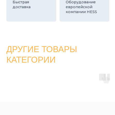
КАТАЛОГ
СТРОИТЕЛЬНЫЕ БЛОКИ
О ЗАВОДЕ
ТРОТУАРНАЯ ПЛИТКА И БРУСЧАТКА
КОНТАКТЫ
ДЕКОРАТИВНЫЕ БЛОКИ
КАЛЬКУЛЯТОР
БОРДЮРЫ
ДОСТАВКА
СТАТЬИ
ПРАЙС
8 800 700-26-79
info@stroybloc.ru
Московская обл., Истринский р-н, с.п.
Лучинское, пос. Северный, стр. 59
ООО
“СТРОЙБЛОК”
ОГРН: