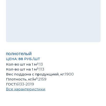
полнотелый
ЦЕНА: 88 РУБ./ШТ
Кол-во шт на 1 м²:
13
Кол-во шт на 1 м³:
113
Вес поддона с продукцией, кг:
1900
Плотность, кг/м³:
2159
ГОСТ:
6133-2019
Все характеристики
Оценить качество продукции, подобрать цвет или
получить консультацию вы можете в нашем
офисе
Количество поштучно
Количество поддонов