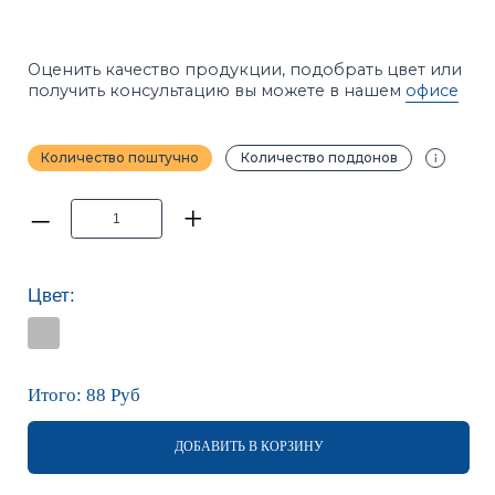
–
+
Цвет:
Итого:
88
Руб
ДОБАВИТЬ В КОРЗИНУ
Калькуляторы расчёта
ПРИМЕЧАНИЕ
Фотографии в каталоге не позволяют точно
передать оттенки продукции. Цвет на сайте и цвет
в реальности может отличаться. Рекомендуется
перед покупкой ознакомиться с образцами
продукции.
ХАРАКТЕРИСТИКИ
ОПИСАНИЕ