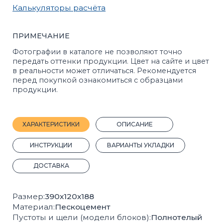
ИНСТРУКЦИИ
ВАРИАНТЫ УКЛАДКИ
ДОСТАВКА
Размер:
390х120х188
Материал:
Пескоцемент
Пустоты и щели (модели блоков):
Полнотелый
Назначение:
Для фундамента, для стен
Прочность:
М150
Морозостойкость:
F50
Кол-во шт на 1 м²:
13
Кол-во шт на 1 м³:
113
Вес, 1 шт.:
19 кг.
Вес поддона с продукцией, кг:
1900
Кол-во штук на поддоне:
100
Плотность, кг/м³:
2159
Покрас:
Полный
Производитель:
Стройблок
ГОСТ:
6133-2019