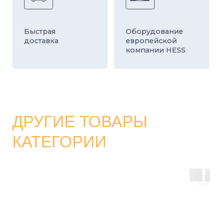
КАТАЛОГ
СТРОИТЕЛЬНЫЕ БЛОКИ
О ЗАВОДЕ
ТРОТУАРНАЯ ПЛИТКА И БРУСЧАТКА
КОНТАКТЫ
ДЕКОРАТИВНЫЕ БЛОКИ
КАЛЬКУЛЯТОР
БОРДЮРЫ
ДОСТАВКА
СТАТЬИ
ПРАЙС
8 800 700-26-79
info@stroybloc.ru
Московская обл., Истринский р-н, с.п.
Лучинское, пос. Северный, стр. 59