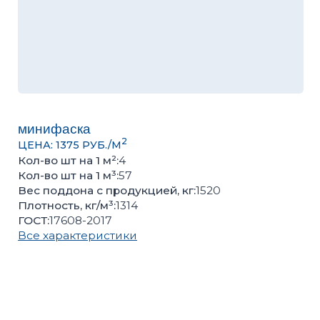
минифаска
2
ЦЕНА: 1375 РУБ./М
Кол-во шт на 1 м²:
4
Кол-во шт на 1 м³:
57
Вес поддона с продукцией, кг:
1520
Плотность, кг/м³:
1314
ГОСТ:
17608-2017
Все характеристики
Оценить качество продукции, подобрать цвет или
получить консультацию вы можете в нашем
офисе
Количество кв.м
Количество поддонов
–
+