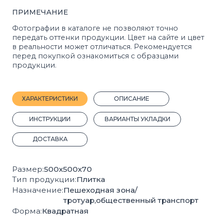
ДОСТАВКА
Размер:
500х500х70
Тип продукции:
Плитка
Назначение:
Пешеходная зона/
тротуар,общественный транспорт
Форма:
Квадратная
Марка прочности:
М400
Морозостойкость:
F200
Кол-во шт на 1 м²:
4
Вес, 1 шт.:
38 кг.
Кол-во шт на 1 м³:
57
Вес поддона с продукцией, кг:
1520
2
Кол-во м
на поддоне:
10
Плотность, кг/м³:
1314
Прочность на сжатие:
B22,5
Прочность на растяжение:
Bbt3,2
Производитель:
Стройблок
Покрас:
Полный
ГОСТ:
17608-2017