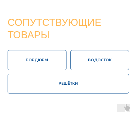
Высокая
Соответствие
влагопрочность
ГОСТ
100%
Контроль
экологически
качества
чистая продукция