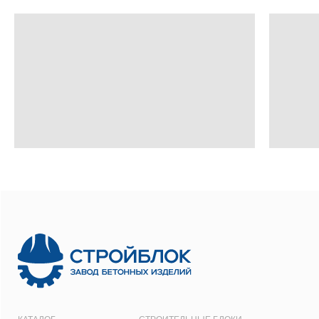
8 800 700-26-79
info@stroybloc.ru
Московская обл., Истринский р-н, с.п.
Лучинское, пос. Северный, стр. 59
ООО
“СТРОЙБЛОК”
ОГРН:
1137746548092
Карта сайта
Политика конфиденциальности
Все права защищены © 2001 - 2026