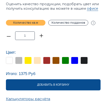
Цвет:
Итого:
1375
Руб
ДОБАВИТЬ В КОРЗИНУ
Калькуляторы расчёта
ПРИМЕЧАНИЕ
Фотографии в каталоге не позволяют точно
передать оттенки продукции. Цвет на сайте и цвет
в реальности может отличаться. Рекомендуется
перед покупкой ознакомиться с образцами
продукции.
ХАРАКТЕРИСТИКИ
ОПИСАНИЕ
ИНСТРУКЦИИ
ВАРИАНТЫ УКЛАДКИ