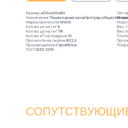
Кол-во шт на 1 м³:
78
Вес поддона с
2
Кол-во м
на поддоне:
10
Плотность, кг/
Прочность на сжатие:
B22,5
Прочность на
Производитель:
Стройблок
Покрас:
Полн
ГОСТ:
6133-2019
СОПУТСТВУЮЩИЕ 
БОРДЮРЫ