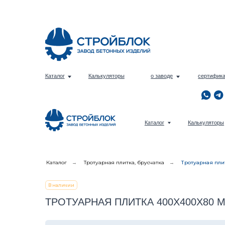
Е
Каталог
Калькуляторы
о заводе
сертификаты
Е
Каталог
Калькуляторы
Каталог
→
Тротуарная плитка, брусчатка
→
Тротуарная пли
В наличии
ТРОТУАРНАЯ ПЛИТКА 400Х400Х80 ММ БЕ