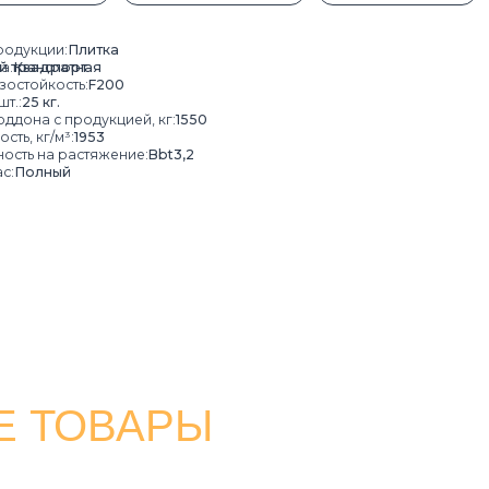
 продукцией, кг:
1550
м³:
1953
 растяжение:
Bbt3,2
ый
ТОВАРЫ
ВОДОСТОК