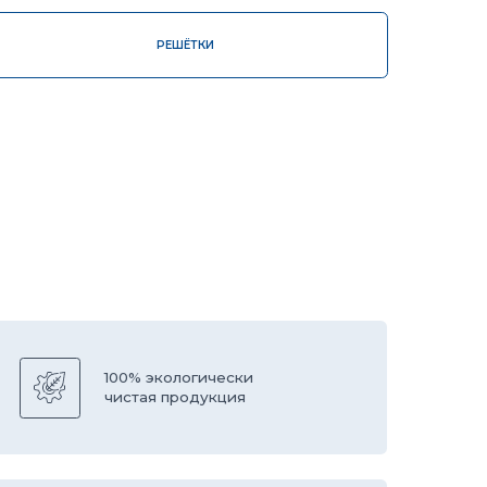
00% экологически
истая продукция
борудование
вропейской компании
ESS