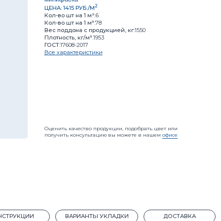
Вес поддона с продукцией, кг:
1550
Плотность, кг/м³:
1953
ГОСТ:
17608-2017
Цвет:
Все характеристики
Итого:
14
Оценить качество продукции, подобрать цвет или
получить консультацию вы можете в нашем
офисе
Калькулят
ИИ
ВАРИАНТЫ УКЛАДКИ
ДОСТАВКА
и:
Плитка
порт
атная
сть:
F200
.