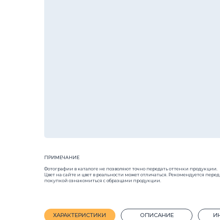
ПРИМЕЧАНИЕ
Фотографии в каталоге не позволяют точно передать оттенки продукции.
Цвет на сайте и цвет в реальности может отличаться. Рекомендуется перед
покупкой ознакомиться с образцами продукции.
ХАРАКТЕРИСТИКИ
ОПИСАНИЕ
ИНСТРУКЦ
Размер:
400x400x80
Тип продукци
Назначение:
Пешеходная зона/тротуар,общественный транс
Форма:
Квадр
Марка прочности:
М400
Морозостойко
Кол-во шт на 1 м²:
6
Вес, 1 шт.:
25 кг