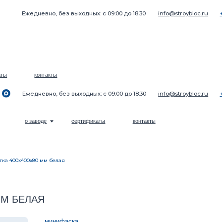
жедневно, без выходных: с 09:00 до 18:30
info@stroybloc.ru
+7 (969) 271-22-22
контакты
жедневно, без выходных: с 09:00 до 18:30
info@stroybloc.ru
+7 (969) 271-22-22
о заводе
сертификаты
контакты
тка 400х400х80 мм белая
ЛАЯ
минифаска
Колич
2
ЦЕНА: 1415 РУБ./М
Кол-во шт на 1 м²:
6
–
Кол-во шт на 1 м³:
78