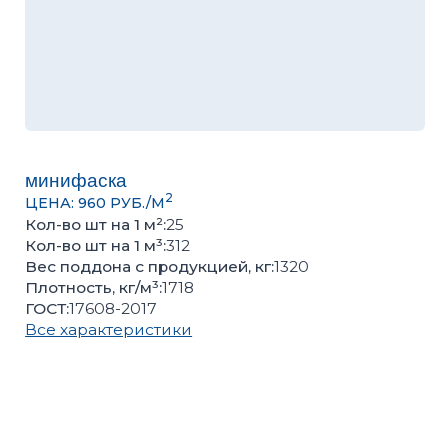
минифаска
2
ЦЕНА: 960 РУБ./М
Кол-во шт на 1 м²:
25
Кол-во шт на 1 м³:
312
Вес поддона с продукцией, кг:
1320
Плотность, кг/м³:
1718
ГОСТ:
17608-2017
Все характеристики
Вы можете оценить качество продукции,
подобрать цвет или получить консультацию в
нашем
офисе
Количество кв.м
Количество поддонов
–
+