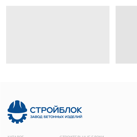
8 800 700-26-79
info@stroybloc.ru
Московская обл., Истринский р-н, с.п.
Лучинское, пос. Северный, стр. 59
ООО
“СТРОЙБЛОК”
ОГРН:
1137746548092
Карта сайта
Политика конфиденциальности
Все права защищены © 2001 - 2026