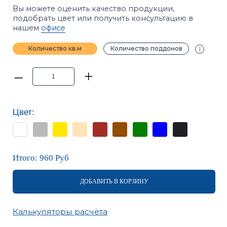
Цвет:
Итого:
960
Руб
ДОБАВИТЬ В КОРЗИНУ
Калькуляторы расчёта
ПРИМЕЧАНИЕ
Фотографии в каталоге не позволяют точно
передать оттенки продукции.
Цвет на сайте и цвет
в реальности могут отличаться.
Перед покупкой
рекомендуется ознакомиться с образцами
продукции.
ХАРАКТЕРИСТИКИ
ОПИСАНИЕ
ИНСТРУКЦИИ
ВАРИАНТЫ УКЛАДКИ