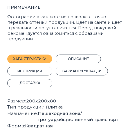
ДОСТАВКА
Размер:
200x200x80
Тип продукции:
Плитка
Назначение:
Пешеходная зона/
тротуар,общественный транспорт
Форма:
Квадратная
Марка прочности:
М400
Морозостойкость:
F200
Кол-во шт на 1 м²:
25
Вес, 1 шт.:
5.5 кг.
Кол-во шт на 1 м³:
312
Вес поддона с продукцией, кг:
1320
2
Кол-во м
на поддоне:
9.6
Плотность, кг/м³:
1718
Прочность на сжатие:
B22,5
Прочность на растяжение:
Bbt3,2
Производитель:
Стройблок
Покрас:
Полный
ГОСТ:
17608-2017