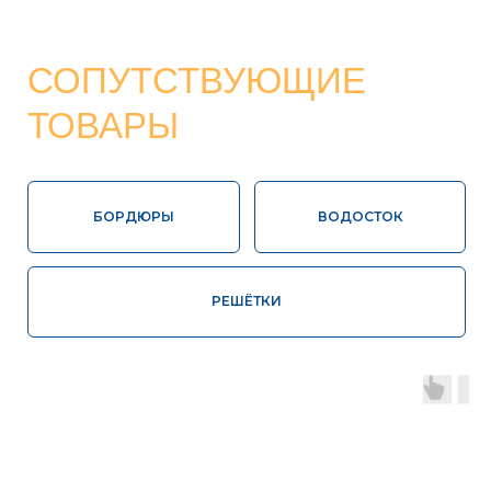
Высокая
Соответствие
влагопрочность
ГОСТ
100%
Контроль
экологически
качества
чистая продукция