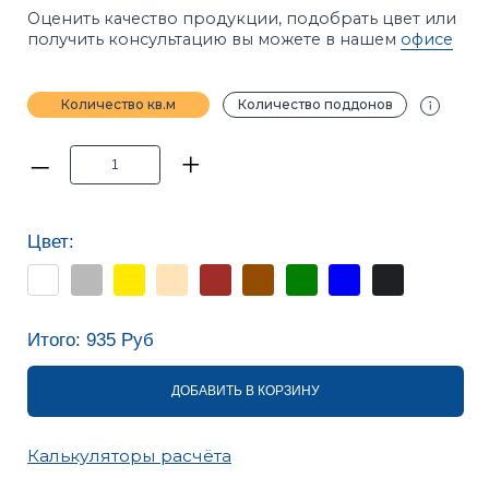
Цвет:
Итого:
935
Руб
ДОБАВИТЬ В КОРЗИНУ
Калькуляторы расчёта
ПРИМЕЧАНИЕ
Фотографии в каталоге не позволяют точно
передать оттенки продукции. Цвет на сайте и цвет
в реальности может отличаться. Рекомендуется
перед покупкой ознакомиться с образцами
продукции.
ХАРАКТЕРИСТИКИ
ОПИСАНИЕ
ИНСТРУКЦИИ
ВАРИАНТЫ УКЛАДКИ