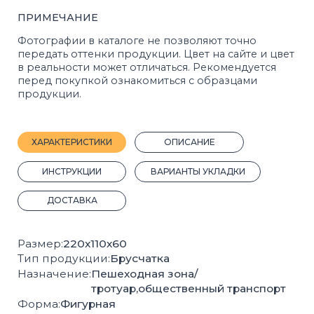
ДОСТАВКА
Размер:
220х110х60
Тип продукции:
Брусчатка
Назначение:
Пешеходная зона/
тротуар,общественный транспорт
Форма:
Фигурная
Марка прочности:
М400
Морозостойкость:
F200
Кол-во шт на 1 м²:
41
Вес, 1 шт.:
3 кг.
Кол-во шт на 1 м³:
688
Вес поддона с продукцией, кг:
1415
2
Кол-во м
на поддоне:
11,5
Плотность, кг/м³:
2066
Прочность на сжатие:
B22,5
Прочность на растяжение:
Bbt3,2
Производитель:
Стройблок
Покрас:
Полный
ГОСТ:
17608-2017