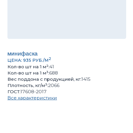
минифаска
2
ЦЕНА: 935 РУБ./М
Кол-во шт на 1 м²:
41
Кол-во шт на 1 м³:
688
Вес поддона с продукцией, кг:
1415
Плотность, кг/м³:
2066
ГОСТ:
17608-2017
Все характеристики
Оценить качество продукции, подобрать цвет или
получить консультацию вы можете в нашем
офисе
Количество кв.м
Количество поддонов
–
+