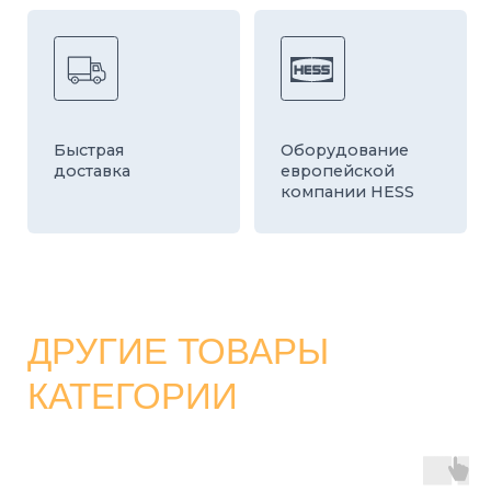
КАТАЛОГ
СТРОИТЕЛЬНЫЕ БЛОКИ
О ЗАВОДЕ
ТРОТУАРНАЯ ПЛИТКА И БРУСЧАТКА
КОНТАКТЫ
ДЕКОРАТИВНЫЕ БЛОКИ
КАЛЬКУЛЯТОР
БОРДЮРЫ
ДОСТАВКА
СТАТЬИ
ПРАЙС
8 800 700-26-79
info@stroybloc.ru
Московская обл., Истринский р-н, с.п.
Лучинское, пос. Северный, стр. 59