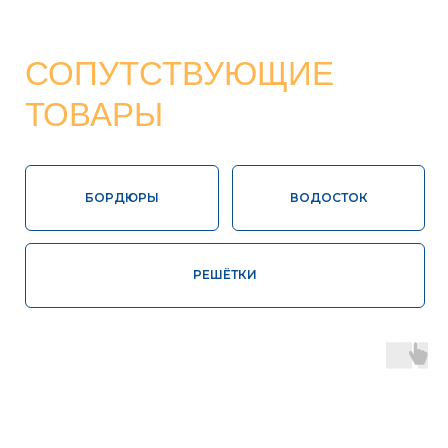
Высокая
Соответствие
влагопрочность
ГОСТ
100%
Контроль
экологически
качества
чистая продукция