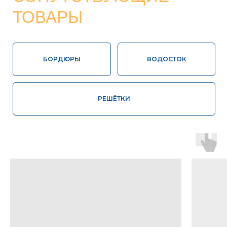
Высокая
Соответствие
влагопрочность
ГОСТ
100%
Контроль
экологически
качества