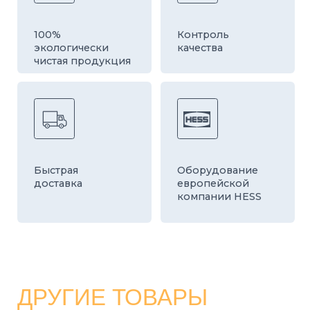
КАТАЛОГ
СТРОИТЕЛЬНЫЕ БЛОКИ
О ЗАВОДЕ
ТРОТУАРНАЯ ПЛИТКА И БРУСЧАТКА
КОНТАКТЫ
ДЕКОРАТИВНЫЕ БЛОКИ
КАЛЬКУЛЯТОР
БОРДЮРЫ
ДОСТАВКА
СТАТЬИ
ПРАЙС
8 800 700-26-79
info@stroybloc.ru
Московская обл., Истринский р-н, с.п.