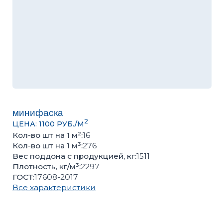
минифаска
2
ЦЕНА: 1100 РУБ./М
Кол-во шт на 1 м²:
16
Кол-во шт на 1 м³:
276
Вес поддона с продукцией, кг:
1511
Плотность, кг/м³:
2297
ГОСТ:
17608-2017
Все характеристики
Оценить качество продукции, подобрать цвет или
получить консультацию вы можете в нашем
офисе
Количество кв.м
Количество поддонов