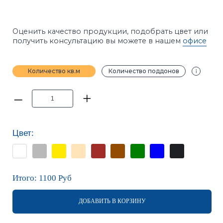
–
+
Цвет:
Итого:
1100
Руб
ДОБАВИТЬ В КОРЗИНУ
Калькуляторы расчёта
ПРИМЕЧАНИЕ
Фотографии в каталоге не позволяют точно
передать оттенки продукции. Цвет на сайте и цвет
в реальности может отличаться. Рекомендуется
перед покупкой ознакомиться с образцами
продукции.
ХАРАКТЕРИСТИКИ
ОПИСАНИЕ