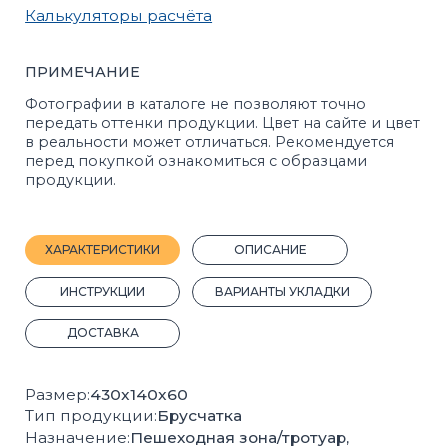
ИНСТРУКЦИИ
ВАРИАНТЫ УКЛАДКИ
ДОСТАВКА
Размер:
430x140x60
Тип продукции:
Брусчатка
Назначение:
Пешеходная зона/тротуар,
дорожки для дачи и сада,
общественный транспорт
Форма:
Фигурная
Марка прочности:
М400
Морозостойкость:
F200
Кол-во шт на 1 м²:
16
Вес, 1 шт.:
8.3 кг.
Кол-во шт на 1 м³:
276
Вес поддона с продукцией, кг:
1511
2
Кол-во м
на поддоне:
11
Плотность, кг/м³:
2297
Прочность на сжатие:
B22,5
Прочность на растяжение:
Bbt3,2
Производитель:
Стройблок
Покрас:
Полный
ГОСТ:
17608-2017