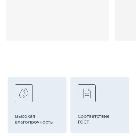
100%
Контроль
экологически
качества
чистая продукция
Быстрая
Оборудование
доставка
европейской
компании HESS
ДРУГИЕ ТОВАРЫ
КАТЕГОРИИ