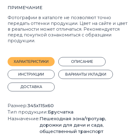
ДОСТАВКА
Размер:
345х115х60
Тип продукции:
Брусчатка
Назначение:
Пешеходная зона/тротуар,
дорожки для дачи и сада,
общественный транспорт
Форма:
Фигурная
Марка прочности:
М400
Морозостойкость:
F200
Кол-во шт на 1 м²:
25
Вес, 1 шт.:
5,1 кг.
Кол-во шт на 1 м³:
420
Вес поддона с продукцией, кг:
1403
2
Кол-во м
на поддоне:
11
Прочность на сжатие:
B22,5
Прочность на растяжение:
Bbt3,2
Производитель:
Стройблок
Покрас:
Полный
ГОСТ:
17608-2017