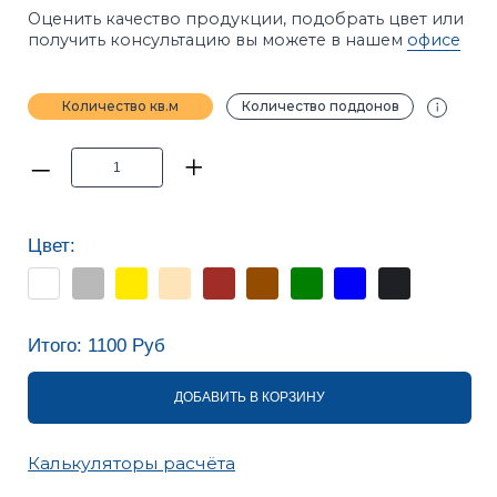
Цвет:
Итого:
1100
Руб
ДОБАВИТЬ В КОРЗИНУ
Калькуляторы расчёта
ПРИМЕЧАНИЕ
Фотографии в каталоге не позволяют точно
передать оттенки продукции. Цвет на сайте и цвет
в реальности может отличаться. Рекомендуется
перед покупкой ознакомиться с образцами
продукции.
ХАРАКТЕРИСТИКИ
ОПИСАНИЕ
ИНСТРУКЦИИ
ВАРИАНТЫ УКЛАДКИ