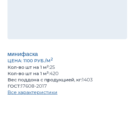
минифаска
2
ЦЕНА: 1100 РУБ./М
Кол-во шт на 1 м²:
25
Кол-во шт на 1 м³:
420
Вес поддона с продукцией, кг:
1403
ГОСТ:
17608-2017
Все характеристики
Оценить качество продукции, подобрать цвет или
получить консультацию вы можете в нашем
офисе
Количество кв.м
Количество поддонов
–
+