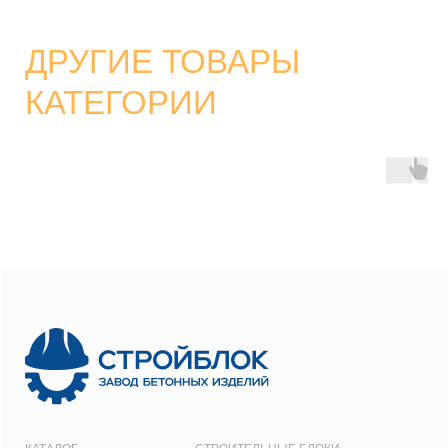
8 800 700-26-79
info@stroybloc.ru
Московская обл., Истринский р-н, с.п.
Лучинское, пос. Северный, стр. 59
ООО
“СТРОЙБЛОК”
ОГРН:
1137746548092
Карта сайта
Политика конфиденциальности
Все права защищены © 2001 - 2026