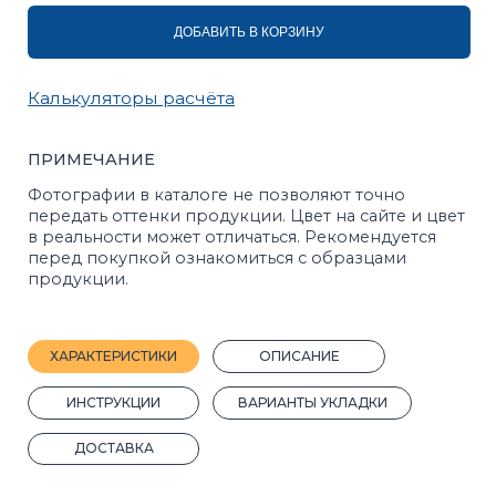
ХАРАКТЕРИСТИКИ
ОПИСАНИЕ
ИНСТРУКЦИИ
ВАРИАНТЫ УКЛАДКИ
ДОСТАВКА
Размер:
500х250х60
Назначение:
Для столбов
Вид:
Крышки, колпаки, накрывки, навершия
Вес, 1 шт.:
15 кг.
Марка прочности:
М400
Кол-во штук на поддоне:
80
Морозостойкость:
F200
Вес поддона с продукцией, кг:
1200
Прочность на сжатие:
B22,5
Плотность, кг/м³:
1562
Прочность на растяжение:
Bbt3,2
Покрас:
Полный
ГОСТ:
17608-2017
Производитель:
Стройблок