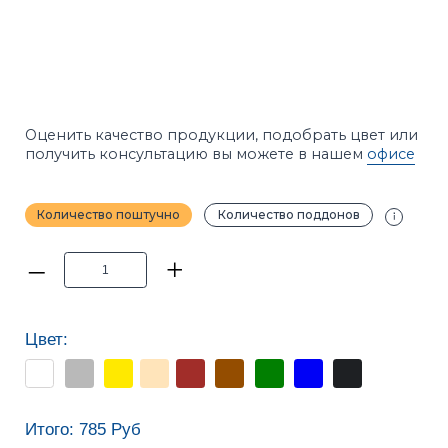
Количество поштучно
Количество поддонов
–
+
Цвет:
Итого:
785
Руб
ДОБАВИТЬ В КОРЗИНУ
Калькуляторы расчёта
ПРИМЕЧАНИЕ
Фотографии в каталоге не позволяют точно
передать оттенки продукции. Цвет на сайте и цвет
в реальности может отличаться. Рекомендуется
перед покупкой ознакомиться с образцами
продукции.