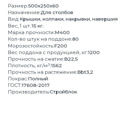
Высокая
Соответствие
влагопрочность
ГОСТ
100%
Контроль
экологически
качества
чистая продукция