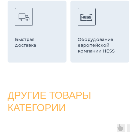
КАТАЛОГ
СТРОИТЕЛЬНЫЕ БЛОКИ
О ЗАВОДЕ
ТРОТУАРНАЯ ПЛИТКА И БРУСЧАТКА
КОНТАКТЫ
ДЕКОРАТИВНЫЕ БЛОКИ
КАЛЬКУЛЯТОР
БОРДЮРЫ
ДОСТАВКА
СТАТЬИ
ПРАЙС
8 800 700-26-79
info@stroybloc.ru
Московская обл., Истринский р-н, с.п.
Лучинское, пос. Северный, стр. 59