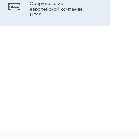
ООО
“СТРОЙБЛОК”
ОГРН:
1137746548092