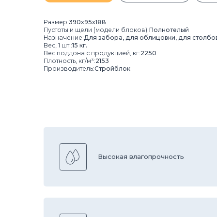
Вес поддона с продукцией, кг:
2250
Кол-во 
Плотность, кг/м³:
2153
Покрас:
Производитель:
Стройблок
ГОСТ:
61
Высокая влагопрочность
Контроль качества