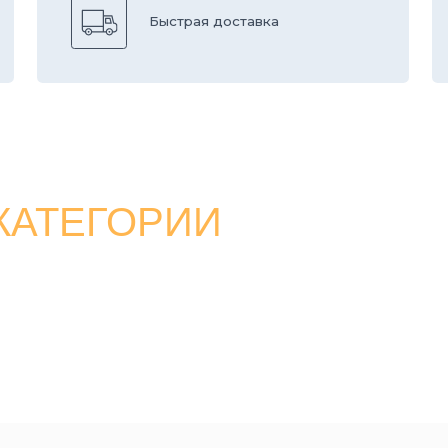
ТЕГОРИИ
ТАЛОГ
ДОСТАВКА
СТРОИТЕЛЬНЫЕ БЛОКИ
ЗАВОДЕ
СТАТЬИ
ТРОТУАРНАЯ ПЛИТКА И БРУСЧАТКА
НТАКТЫ
ПРАЙС
ДЕКОРАТИВНЫЕ БЛОКИ
ЛЬКУЛЯТОР
БОРДЮРЫ