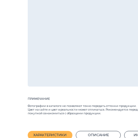
ПРИМЕЧАНИЕ
Фотографии в каталоге не позволяют точно передать оттенки продукции.
Цвет на сайте и цвет в реальности может отличаться. Рекомендуется перед
покупкой ознакомиться с образцами продукции.
ХАРАКТЕРИСТИКИ
ОПИСАНИЕ
ИНСТРУКЦ
Размер:
390х95х188
Материа
Пустоты и щели (модели блоков):
Полнотелый
Вид:
Одн
Назначение:
Для забора, для облицовки, для столбов
Кол-во ш
Вес, 1 шт.:
15 кг.
Кол-во ш