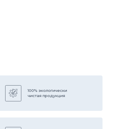
00% экологически
истая продукция
борудование
вропейской компании
ESS