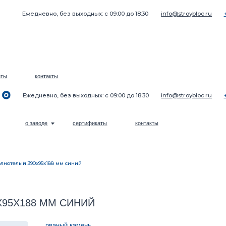
жедневно, без выходных: с 09:00 до 18:30
info@stroybloc.ru
+7 (969) 271-22-22
контакты
жедневно, без выходных: с 09:00 до 18:30
info@stroybloc.ru
+7 (969) 271-22-22
о заводе
сертификаты
контакты
лнотелый 390х95х188 мм синий
88 ММ СИНИЙ
рваный камень
Количес
ЦЕНА: 120 РУБ./ШТ
Кол-во шт на 1 м²:
13
–
Кол-во шт на 1 м³:
143