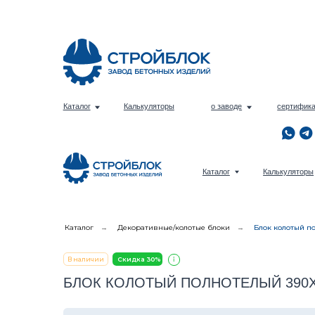
Е
Каталог
Калькуляторы
о заводе
сертификаты
Е
Каталог
Калькуляторы
Каталог
→
Декоративные/колотые блоки
→
Блок колотый по
В наличии
Скидка 30%
БЛОК КОЛОТЫЙ ПОЛНОТЕЛЫЙ 390Х95Х1