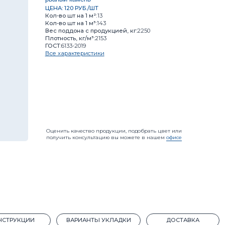
Вес поддона с продукцией, кг:
2250
Плотность, кг/м³:
2153
ГОСТ:
6133-2019
Цвет:
Все характеристики
Итого:
12
Оценить качество продукции, подобрать цвет или
получить консультацию вы можете в нашем
офисе
Калькулят
ИИ
ВАРИАНТЫ УКЛАДКИ
ДОСТАВКА
л:
Пескоцемент
осторонний
т на 1 м²:
13
т на 1 м³:
143