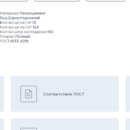
штук на поддоне:
150
Полный
33-2019
1
Соответствие ГОСТ
ч
О
Быстрая доставка
е
H