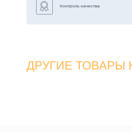
ДРУГИЕ ТОВАРЫ КА
КА
О 
КО
КА
8 800 700-26-
79