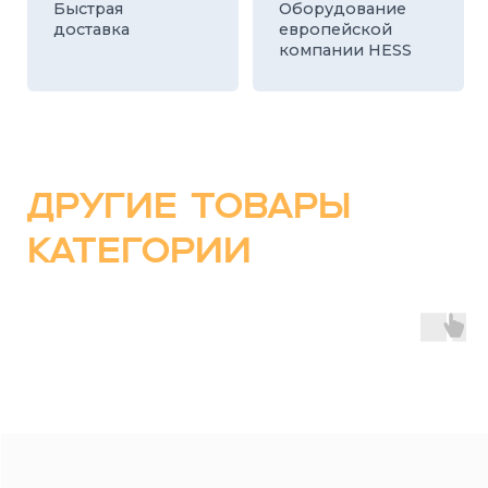
КАТАЛОГ
СТРОИТЕЛЬНЫЕ БЛОКИ
О ЗАВОДЕ
ТРОТУАРНАЯ ПЛИТКА И БРУСЧАТКА
КОНТАКТЫ
ДЕКОРАТИВНЫЕ БЛОКИ
КАЛЬКУЛЯТОР
БОРДЮРЫ
ДОСТАВКА
СТАТЬИ
ПРАЙС
8 800 700-26-79
info@stroybloc.ru
Московская обл., Истринский р-н, с.п.
Лучинское, пос. Северный, стр. 59
ООО
“СТРОЙБЛОК”
ОГРН: