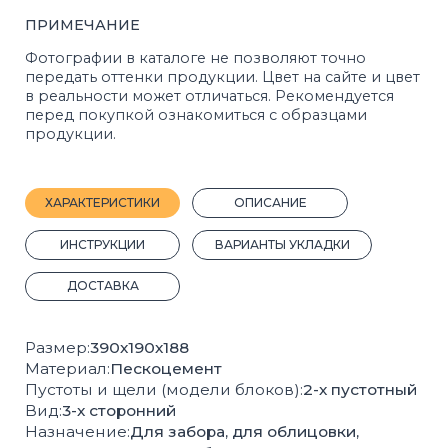
ДОСТАВКА
Размер:
390х190х188
Материал:
Пескоцемент
Пустоты и щели (модели блоков):
2-х пустотный
Вид:
3-х сторонний
Назначение:
Для забора, для облицовки,
для столбов
Кол-во шт на 1 м²:
13
Вес, 1 шт.:
21 кг.
Кол-во шт на 1 м³:
72
Вес поддона с продукцией, кг:
1890
Кол-во штук на поддоне:
90
Плотность, кг/м³:
1312
Покрас:
Полный
Производитель:
Стройблок
ГОСТ:
6133-2019