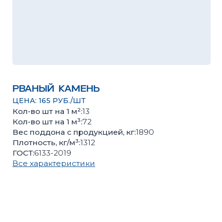
рваный камень
ЦЕНА: 165 РУБ./ШТ
Кол-во шт на 1 м²:
13
Кол-во шт на 1 м³:
72
Вес поддона с продукцией, кг:
1890
Плотность, кг/м³:
1312
ГОСТ:
6133-2019
Все характеристики
Оценить качество продукции, подобрать цвет или
получить консультацию вы можете в нашем
офисе
Количество поштучно
Количество поддонов
–
+