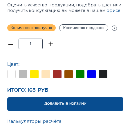
Цвет:
Итого:
165
Руб
ДОБАВИТЬ В КОРЗИНУ
Калькуляторы расчёта
ПРИМЕЧАНИЕ
Фотографии в каталоге не позволяют точно
передать оттенки продукции. Цвет на сайте и цвет
в реальности может отличаться. Рекомендуется
перед покупкой ознакомиться с образцами
продукции.
ХАРАКТЕРИСТИКИ
ОПИСАНИЕ
ИНСТРУКЦИИ
ВАРИАНТЫ УКЛАДКИ