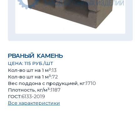
рваный камень
ЦЕНА: 115 РУБ./ШТ
Кол-во шт на 1 м²:
13
Кол-во шт на 1 м³:
72
Вес поддона с продукцией, кг:
1710
Плотность, кг/м³:
1187
ГОСТ:
6133-2019
Все характеристики
Оценить качество продукции, подобрать цвет или
получить консультацию вы можете в нашем
офисе
Количество поштучно
Количество поддонов
–
+