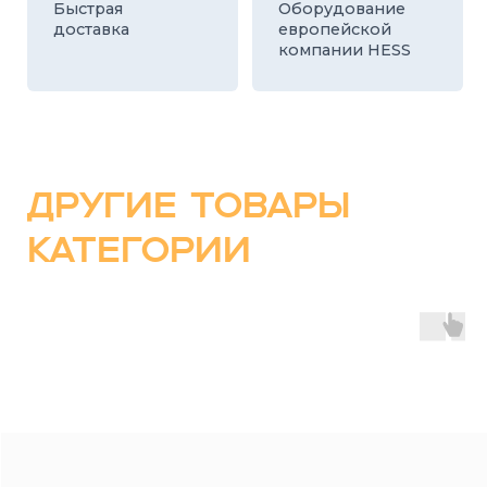
КАТАЛОГ
СТРОИТЕЛЬНЫЕ БЛОКИ
О ЗАВОДЕ
ТРОТУАРНАЯ ПЛИТКА И БРУСЧАТКА
КОНТАКТЫ
ДЕКОРАТИВНЫЕ БЛОКИ
КАЛЬКУЛЯТОР
БОРДЮРЫ
ДОСТАВКА
СТАТЬИ
ПРАЙС
8 800 700-26-79
info@stroybloc.ru
Московская обл., Истринский р-н, с.п.
Лучинское, пос. Северный, стр. 59
ООО
“СТРОЙБЛОК”
ОГРН: