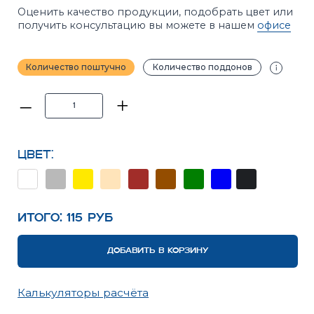
Цвет:
Итого:
115
Руб
ДОБАВИТЬ В КОРЗИНУ
Калькуляторы расчёта
ПРИМЕЧАНИЕ
Фотографии в каталоге не позволяют точно
передать оттенки продукции. Цвет на сайте и цвет
в реальности может отличаться. Рекомендуется
перед покупкой ознакомиться с образцами
продукции.
ХАРАКТЕРИСТИКИ
ОПИСАНИЕ
ИНСТРУКЦИИ
ВАРИАНТЫ УКЛАДКИ