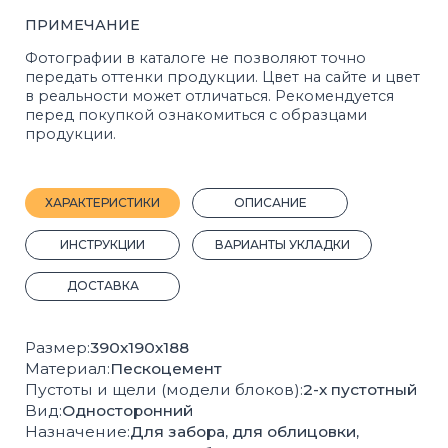
ДОСТАВКА
Размер:
390х190х188
Материал:
Пескоцемент
Пустоты и щели (модели блоков):
2-х пустотный
Вид:
Односторонний
Назначение:
Для забора, для облицовки,
для столбов
Кол-во шт на 1 м²:
13
Вес, 1 шт.:
19 кг.
Кол-во шт на 1 м³:
72
Вес поддона с продукцией, кг:
1710
Кол-во штук на поддоне:
90
Плотность, кг/м³:
1187
Покрас:
Полный
Производитель:
Стройблок
ГОСТ:
6133-2019