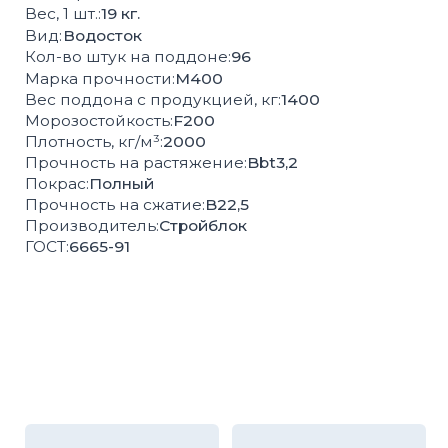
Высокая
Соответствие
влагопрочность
ГОСТ
100%
Контроль
экологически
качества
чистая продукция