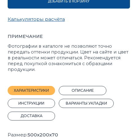
ХАРАКТЕРИСТИКИ
ОПИСАНИЕ
ИНСТРУКЦИИ
ВАРИАНТЫ УКЛАДКИ
ДОСТАВКА
Размер:
500х200х70
Вес, 1 шт.:
19 кг.
Вид:
Водосток
Кол-во штук на поддоне:
96
Марка прочности:
М400
Вес поддона с продукцией, кг:
1400
Морозостойкость:
F200
Плотность, кг/м³:
2000
Прочность на растяжение:
Bbt3,2
Покрас:
Полный
Прочность на сжатие:
B22,5
Производитель:
Стройблок
ГОСТ:
6665-91