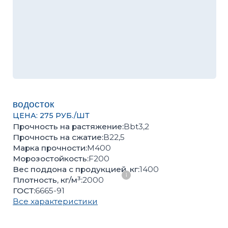
водосток
ЦЕНА: 275 РУБ./ШТ
Прочность на растяжение:
Bbt3,2
Прочность на сжатие:
B22,5
Марка прочности:
М400
Морозостойкость:
F200
Вес поддона с продукцией, кг:
1400
Плотность, кг/м³:
2000
ГОСТ:
6665-91
Все характеристики
Оценить качество продукции, подобрать цвет или
получить консультацию вы можете в нашем
офисе