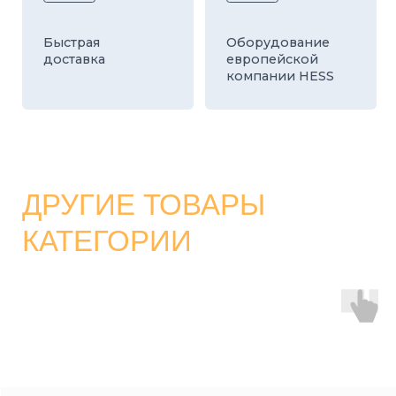
КАТАЛОГ
СТРОИТЕЛЬНЫЕ БЛОКИ
О ЗАВОДЕ
ТРОТУАРНАЯ ПЛИТКА И БРУСЧАТКА
КОНТАКТЫ
ДЕКОРАТИВНЫЕ БЛОКИ
КАЛЬКУЛЯТОР
БОРДЮРЫ
ДОСТАВКА
СТАТЬИ
ПРАЙС
8 800 700-26-79
info@stroybloc.ru
Московская обл., Истринский р-н, с.п.
Лучинское, пос. Северный, стр. 59