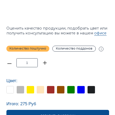
Количество поштучно
Количество поддонов
–
+
Цвет:
Итого:
275
Руб
ДОБАВИТЬ В КОРЗИНУ
Калькуляторы расчёта
ПРИМЕЧАНИЕ
Фотографии в каталоге не позволяют точно
передать оттенки продукции. Цвет на сайте и цвет
в реальности может отличаться. Рекомендуется
перед покупкой ознакомиться с образцами
продукции.