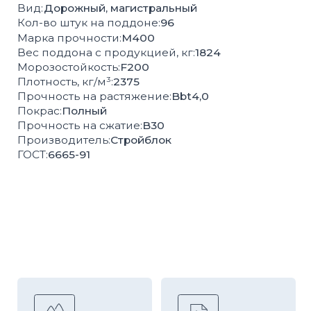
Высокая
Соответствие
влагопрочность
ГОСТ
100%
Контроль
экологически
качества
чистая продукция