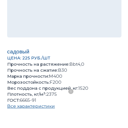
садовый
ЦЕНА: 225 РУБ./ШТ
Прочность на растяжение:
Bbt4,0
Прочность на сжатие:
B30
Марка прочности:
М400
Морозостойкость:
F200
Вес поддона с продукцией, кг:
1520
Плотность, кг/м³:
2375
ГОСТ:
6665-91
Все характеристики
Оценить качество продукции, подобрать цвет или
получить консультацию вы можете в нашем
офисе
Количество поштучно
Количество поддонов