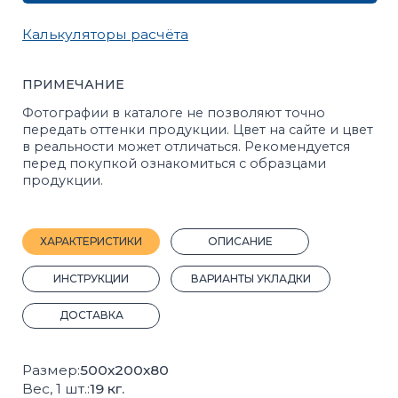
ХАРАКТЕРИСТИКИ
ОПИСАНИЕ
ИНСТРУКЦИИ
ВАРИАНТЫ УКЛАДКИ
ДОСТАВКА
Размер:
500х200х80
Вес, 1 шт.:
19 кг.
Вид:
Дорожный, магистральный
Кол-во штук на поддоне:
96
Марка прочности:
М400
Вес поддона с продукцией, кг:
1824
Морозостойкость:
F200
Плотность, кг/м³:
2375
Прочность на растяжение:
Bbt4,0
Покрас:
Полный
Прочность на сжатие:
B30
Производитель:
Стройблок
ГОСТ:
6665-91