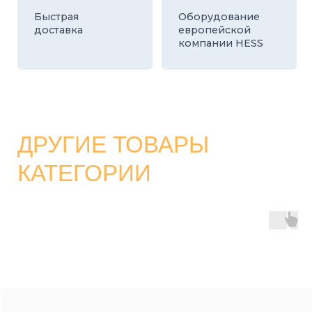
КАТАЛОГ
СТРОИТЕЛЬНЫЕ БЛОКИ
О ЗАВОДЕ
ТРОТУАРНАЯ ПЛИТКА И БРУСЧАТКА
КОНТАКТЫ
ДЕКОРАТИВНЫЕ БЛОКИ
КАЛЬКУЛЯТОР
БОРДЮРЫ
ДОСТАВКА
СТАТЬИ
ПРАЙС
8 800 700-26-79
info@stroybloc.ru
Московская обл., Истринский р-н, с.п.
Лучинское, пос. Северный, стр. 59
ООО
“СТРОЙБЛОК”