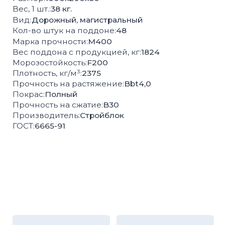
Высокая
Соответствие
влагопрочность
ГОСТ
100%
Контроль
экологически
качества
чистая продукция