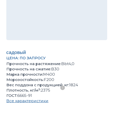
садовый
ЦЕНА: ПО ЗАПРОСУ
Прочность на растяжение:
Bbt4,0
Прочность на сжатие:
B30
Марка прочности:
М400
Морозостойкость:
F200
Вес поддона с продукцией, кг:
1824
Плотность, кг/м³:
2375
ГОСТ:
6665-91
Все характеристики
Оценить качество продукции, подобрать цвет или
получить консультацию вы можете в нашем
офисе