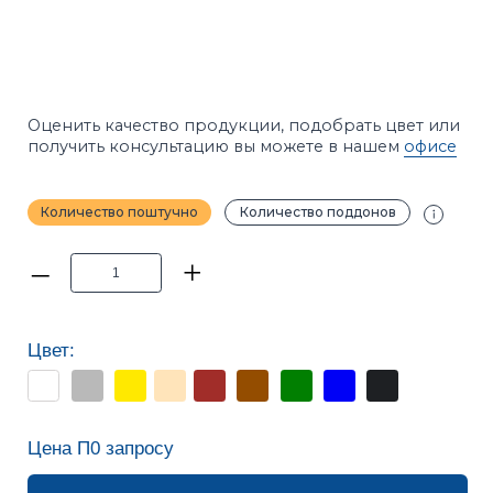
Количество поштучно
Количество поддонов
–
+
Цвет:
Цена П
0
запросу
ДОБАВИТЬ В КОРЗИНУ
Калькуляторы расчёта
ПРИМЕЧАНИЕ
Фотографии в каталоге не позволяют точно
передать оттенки продукции. Цвет на сайте и цвет
в реальности может отличаться. Рекомендуется
перед покупкой ознакомиться с образцами
продукции.