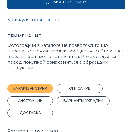
ХАРАКТЕРИСТИКИ
ОПИСАНИЕ
ИНСТРУКЦИИ
ВАРИАНТЫ УКЛАДКИ
ДОСТАВКА
Размер:
1000х200х80
Вес, 1 шт.:
38 кг.
Вид:
Дорожный, магистральный
Кол-во штук на поддоне:
48
Марка прочности:
М400
Вес поддона с продукцией, кг:
1824
Морозостойкость:
F200
Плотность, кг/м³:
2375
Прочность на растяжение:
Bbt4,0
Покрас:
Полный
Прочность на сжатие:
B30
Производитель:
Стройблок
ГОСТ:
6665-91