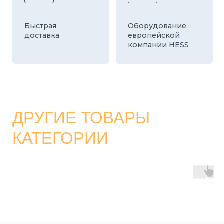
КАТАЛОГ
СТРОИТЕЛЬНЫЕ БЛОКИ
О ЗАВОДЕ
ТРОТУАРНАЯ ПЛИТКА И БРУСЧАТКА
КОНТАКТЫ
ДЕКОРАТИВНЫЕ БЛОКИ
КАЛЬКУЛЯТОР
БОРДЮРЫ
ДОСТАВКА
СТАТЬИ
ПРАЙС
8 800 700-26-79
info@stroybloc.ru
Московская обл., Истринский р-н, с.п.
Лучинское, пос. Северный, стр. 59