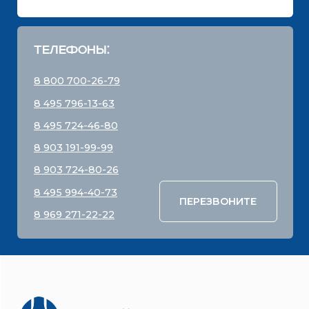
8 800 700-26-79
info@stroybloc.ru
Московская обл., Истринский р-н, с.п.
Лучинское, пос. Северный, стр. 59
ООО
“СТРОЙБЛОК”
ОГРН:
1137746548092
Карта сайта
Политика конфиденциальности
Все права защищены © 2001 - 2026