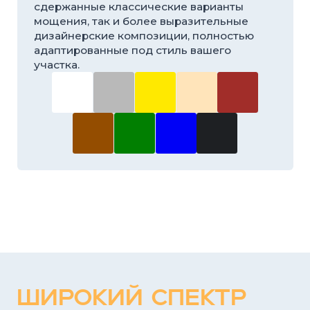
ШИРОКИЙ СПЕКТР
ПРИМЕНЕНИЯ
Комплект «Квадратик» подходит для мощения
садовых и пешеходных дорожек, придомовых
территорий, входных групп, зон отдыха,
внутренних дворов, площадок вокруг беседок и
террас. Квадратная тротуарная плитка
100×100×60 мм идеально подходит для прямой,
шахматной, диагональной и модульной укладки,
позволяя создавать как классические, так и
современные геометрические рисунки.
Благодаря толщине 60 мм покрытие отличается
высокой прочностью и подходит для
территорий с интенсивной пешеходной
нагрузкой, сохраняя привлекательный внешний
вид и долговечность на протяжении многих лет.
жилые территории