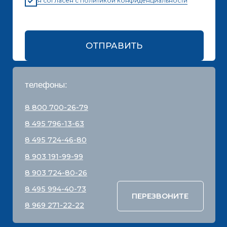
КАТАЛОГ
СТРОИТЕЛЬНЫЕ БЛОКИ
О ЗАВОДЕ
ТРОТУАРНАЯ ПЛИТКА И БРУСЧАТКА
КОНТАКТЫ
ДЕКОРАТИВНЫЕ БЛОКИ
КАЛЬКУЛЯТОР
БОРДЮРЫ
ДОСТАВКА
СТАТЬИ
ПРАЙС
8 800 700-26-79
info@stroybloc.ru
Московская обл., Истринский р-н, с.п.
Лучинское, пос. Северный, стр. 59
ООО
“СТРОЙБЛОК”
ОГРН: