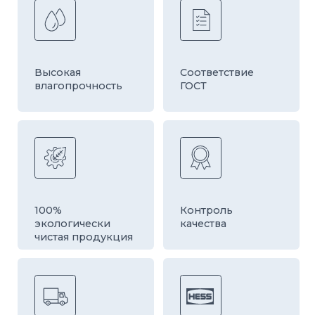
Быстрая
Оборудование
доставка
европейской
компании HESS
Звоните или пишите
наши эксперты всегда проконсультируют
по подбору продукции!