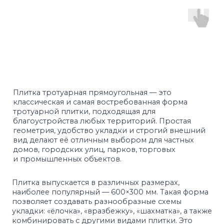
Плитка тротуарная прямоугольная — это
классическая и самая востребованная форма
тротуарной плитки, подходящая для
благоустройства любых территорий. Простая
геометрия, удобство укладки и строгий внешний
вид делают её отличным выбором для частных
домов, городских улиц, парков, торговых
и промышленных объектов.
Плитка выпускается в различных размерах,
наиболее популярный — 600×300 мм. Такая форма
позволяет создавать разнообразные схемы
укладки: «ёлочка», «вразбежку», «шахматка», а также
комбинировать с другими видами плитки. Это
открывает широкие возможности для
дизайнерского оформления площадок.
Преимущества прямоугольной тротуарной плитки:
лёгкая и быстрая укладка;
минимум отходов при монтаже;
возможность замены отдельных элементов
без демонтажа всей поверхности;
подходит для пешеходных зон, парковок
и проездов;
широкий выбор цветов, фактур и толщины.