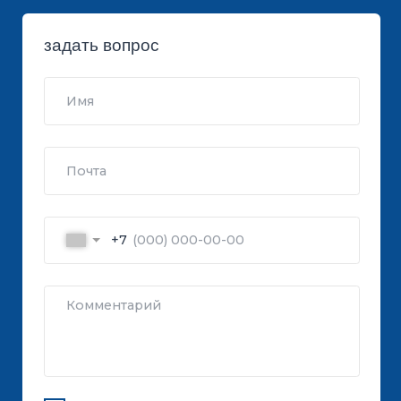
КАТАЛОГ
СТРОИТЕЛЬНЫЕ БЛОКИ
О ЗАВОДЕ
ТРОТУАРНАЯ ПЛИТКА И БРУСЧАТКА
КОНТАКТЫ
ДЕКОРАТИВНЫЕ БЛОКИ
КАЛЬКУЛЯТОР
БОРДЮРЫ
ДОСТАВКА
СТАТЬИ
ПРАЙС
8 800 700-26-79
info@stroybloc.ru