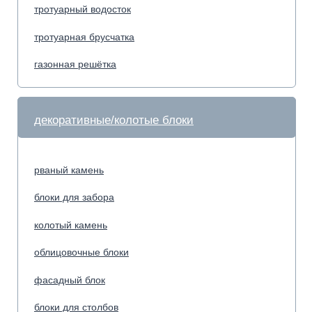
облицовочные блоки
фасадный блок
блоки для столбов
колпаки на забор
бордюрный камень
дорожный бордюр
бордюр магистральный
садовый бордюр
бортовой камень
тротуарный бордюр
Плитка по назначению