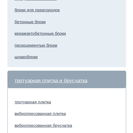
тротуарная плитка и брусчатка
тротуарная плитка
вибропресованная плитка
вибропресованная брусчатка
тротуарный водосток
тротуарная брусчатка
газонная решётка
декоративные/колотые блоки
рваный камень
блоки для забора
колотый камень