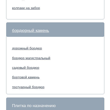
Плитка для гаража
Плитка для дачи
Плитка для парковки
Плитка для дорожек
Садовая брусчатка
Строительные блоки используются для
возведения несущих и перегородочных стен,
формирования прочных оснований и создания
долговечных архитектурных конструкций.
Благодаря высокой прочности, точной геометрии
и устойчивости к внешним воздействиям блоки
обеспечивают надёжность и долговечность
зданий. Разнообразие форматов позволяет
подобрать оптимальный материал как для
частного строительства, так и для коммерческих
объектов. Простота монтажа ускоряет работы и
снижает затраты на строительство, а однородная