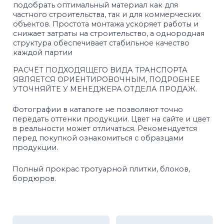
100%
Контроль
экологически
качества
чистая продукция
Быстрая
Оборудование
доставка
европейской
компании HESS