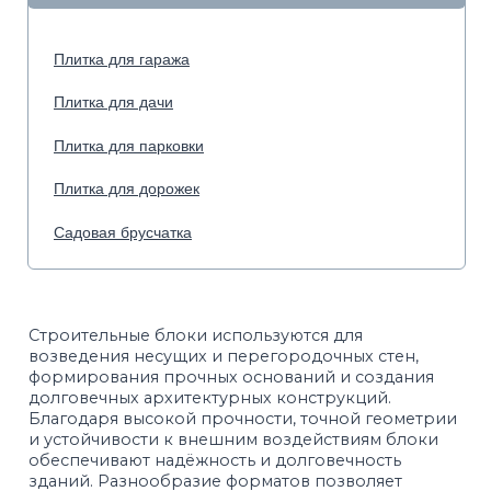
структура обеспечивает стабильное качество
каждой партии
РАСЧЁТ ПОДХОДЯЩЕГО ВИДА ТРАНСПОРТА
ЯВЛЯЕТСЯ ОРИЕНТИРОВОЧНЫМ, ПОДРОБНЕЕ
УТОЧНЯЙТЕ У МЕНЕДЖЕРА ОТДЕЛА ПРОДАЖ.
Фотографии в каталоге не позволяют точно
передать оттенки продукции. Цвет на сайте и цвет
в реальности может отличаться. Рекомендуется
перед покупкой ознакомиться с образцами
продукции.
Полный прокрас тротуарной плитки, блоков,
бордюров.
Высокая
Соответствие
влагопрочность
ГОСТ