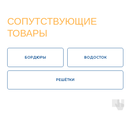
Высокая
Соответствие
влагопрочность
ГОСТ
100%
Контроль
экологически
качества
чистая продукция