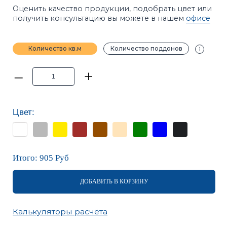
Цвет:
Итого:
905
Руб
ДОБАВИТЬ В КОРЗИНУ
Калькуляторы расчёта
ПРИМЕЧАНИЕ
Фотографии в каталоге не позволяют точно
передать оттенки продукции. Цвет на сайте и цвет
в реальности может отличаться. Рекомендуется
перед покупкой ознакомиться с образцами
продукции.
ХАРАКТЕРИСТИКИ
ОПИСАНИЕ
ИНСТРУКЦИИ
ВАРИАНТЫ УКЛАДКИ