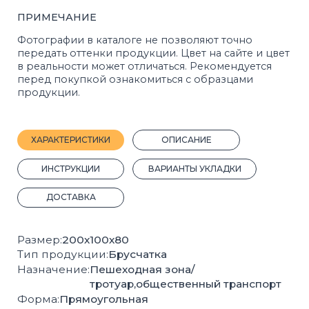
ДОСТАВКА
Размер:
200х100х80
Тип продукции:
Брусчатка
Назначение:
Пешеходная зона/
тротуар,общественный транспорт
Форма:
Прямоугольная
Марка прочности:
М400
Морозостойкость:
F200
Кол-во шт на 1 м²:
50
Вес, 1 шт.:
3.2 кг.
Кол-во шт на 1 м³:
625
Вес поддона с продукцией, кг:
1920
2
Кол-во м
на поддоне:
12
Плотность, кг/м³:
2000
Прочность на сжатие:
B22,5
Прочность на растяжение:
Bbt3,2
Производитель:
Стройблок
Покрас:
Полный
ГОСТ:
17608-2017