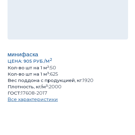
минифаска
2
ЦЕНА: 905 РУБ./М
Кол-во шт на 1 м²:
50
Кол-во шт на 1 м³:
625
Вес поддона с продукцией, кг:
1920
Плотность, кг/м³:
2000
ГОСТ:
17608-2017
Все характеристики
Оценить качество продукции, подобрать цвет или
получить консультацию вы можете в нашем
офисе
Количество кв.м
Количество поддонов
–
+