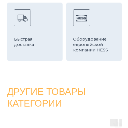
КАТАЛОГ
СТРОИТЕЛЬНЫЕ БЛОКИ
О ЗАВОДЕ
ТРОТУАРНАЯ ПЛИТКА И БРУСЧАТКА
КОНТАКТЫ
ДЕКОРАТИВНЫЕ БЛОКИ
КАЛЬКУЛЯТОР
БОРДЮРЫ
ДОСТАВКА
СТАТЬИ
ПРАЙС
8 800 700-26-79
info@stroybloc.ru
Московская обл., Истринский р-н, с.п.
Лучинское, пос. Северный, стр. 59