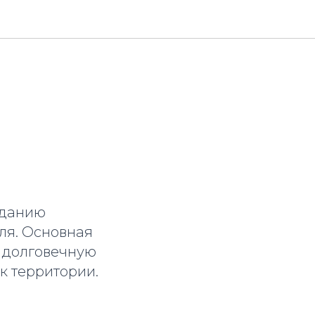
и
зданию
ля. Основная
и долговечную
к территории.