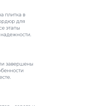
а плитка в
бордюр для
се этапы
 надежности.
ыли завершены
собенности
есте.