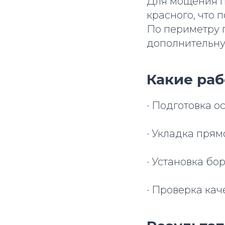
Для мощения п
красного, что 
По периметру 
дополнительну
Какие раб
· Подготовка о
· Укладка прям
· Установка б
· Проверка кач