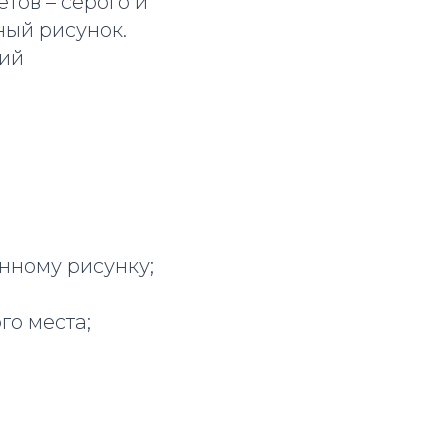
тов – серого и
ный рисунок.
ший
анному рисунку;
го места;