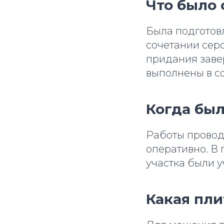
Что было 
Была подготовл
сочетании серо
придания заве
выполнены в с
Когда был
Работы провод
оперативно. В 
участка были 
Какая пли